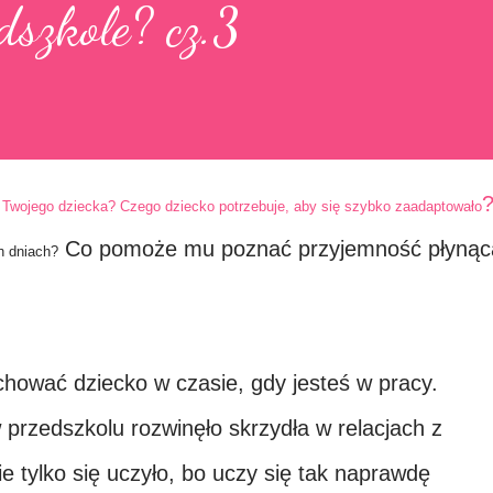
dszkole? cz.3
a Twojego dziecka? Czego dziecko potrzebuje, aby się szybko zaadaptowało
Co pomoże mu poznać przyjemność płynąc
h dniach?
chować dziecko w czasie, gdy jesteś w pracy.
przedszkolu rozwinęło skrzydła w relacjach z
e tylko się uczyło, bo uczy się tak naprawdę