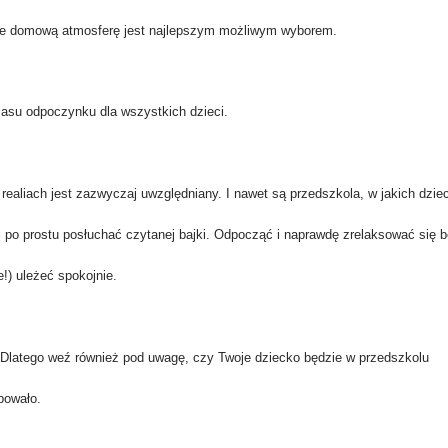
ce domową atmosferę jest najlepszym możliwym wyborem.
zasu odpoczynku dla wszystkich dzieci.
realiach jest zazwyczaj uwzględniany. I nawet są przedszkola, w jakich dziec
 i po prostu posłuchać czytanej bajki. Odpocząć i naprawdę zrelaksować się 
e!) uleżeć spokojnie.
 Dlatego weź również pod uwagę, czy Twoje dziecko będzie w przedszkolu
ebowało.