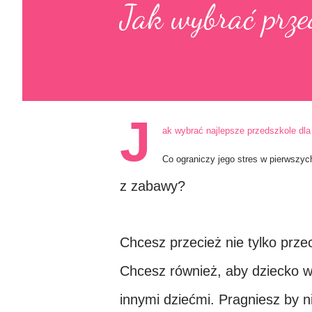
Jak wybrać prze
J
ak wybrać najlepsze przedszkole dl
Co ograniczy jego stres w pierwszyc
z zabawy?
Chcesz przecież nie tylko prze
Chcesz również, aby dziecko w 
innymi dziećmi. Pragniesz by ni