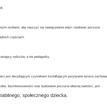
li.
 samymi osobami, aby nauczyć się nawiązywania więzi i budować poczucie
zednich częściach.
 zastępcy rodziców, a nie pedagodzy.
dzieci jest decydującym czynnikiem kształtującym pozytywne wzorce zachowa
sobie,
bezinteresowności
oraz budowanie poczucia własnej wartości, jest
tabilnego, społecznego dziecka.