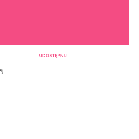
UDOSTĘPNIJ
?
ą