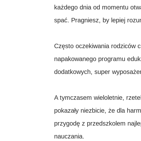
każdego dnia od momentu otwarc
spać. Pragniesz, by lepiej rozu
Często oczekiwania rodziców c
napakowanego programu edukac
dodatkowych, super wyposażen
A tymczasem wieloletnie, rzet
pokazały niezbicie, że dla har
przygodę z przedszkolem najl
nauczania.