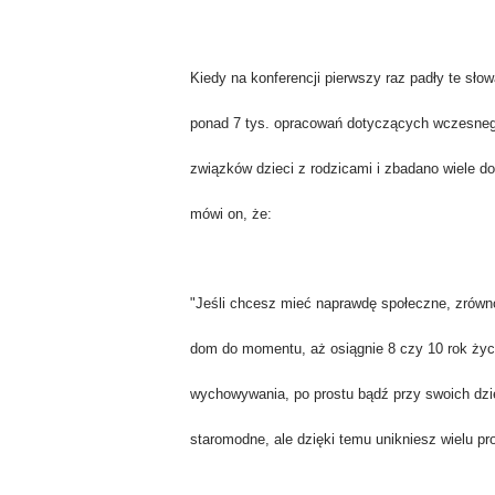
Kiedy na konferencji pierwszy raz padły te sł
ponad 7 tys. opracowań dotyczących wczesneg
związków dzieci z rodzicami i zbadano wiele do
mówi on, że:
"Jeśli chcesz mieć naprawdę społeczne, zrówno
dom do momentu, aż osiągnie 8 czy 10 rok życia
wychowywania, po prostu bądź przy swoich dz
staromodne, ale dzięki temu unikniesz wielu pr