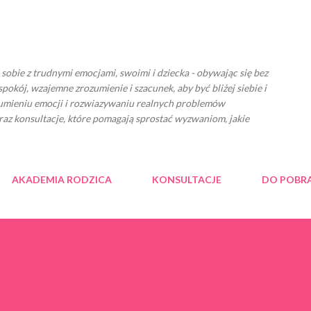
Przejdź do głównej zawartości
ć sobie z trudnymi emocjami, swoimi i dziecka - obywając się bez
spokój, wzajemne zrozumienie i szacunek, aby być bliżej siebie i
zumieniu emocji i rozwiazywaniu realnych problemów
raz konsultacje, które pomagają sprostać wyzwaniom, jakie
AKADEMIA RODZICA
KONSULTACJE
DO POBR