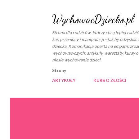
WychowacDziecko.pl
Strona dla rodziców, którzy chcą lepiej radzi
kar, przemocy i manipulacji - tak by odzyskać 
dziecka. Komunikacja oparta na empatii, zro
wychowawczych: artykuły, warsztaty, kursy o
niesie wychowanie dzieci.
Strony
ARTYKUŁY
KURS O ZŁOŚCI