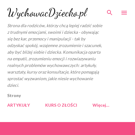
Przejdź do głównej zawartości
WychowacDziecko.pl
Strona dla rodziców, którzy chcą lepiej radzić sobie
z trudnymi emocjami, swoimi i dziecka - obywając
się bez kar, przemocy i manipulacji - tak by
odzyskać spokój, wzajemne zrozumienie i szacunek,
aby być bliżej siebie i dziecka. Komunikacja oparta
na empatii, zrozumieniu emocji i rozwiazywaniu
realnych problemów wychowawczych: artykuły,
warsztaty, kursy oraz konsultacje, które pomagają
sprostać wyzwaniom, jakie niesie wychowanie
dzieci.
Strony
ARTYKUŁY
KURS O ZŁOŚCI
Więcej…