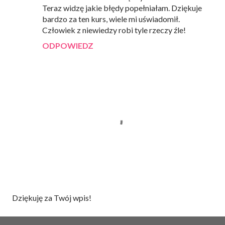
Teraz widzę jakie błędy popełniałam. Dziękuje
bardzo za ten kurs, wiele mi uświadomił.
Człowiek z niewiedzy robi tyle rzeczy źle!
ODPOWIEDZ
P
Dziękuję za Twój wpis!
r
z