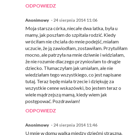
ODPOWIEDZ
Anonimowy
24 sierpnia 2014 11:06
Moja starsza córka, niecałe dwa latka, była u
mamy, jak poszłam do szpitala rodzić. Kiedy
wróciłam nie chciała do mnie podejść, miałam
uczucie, że ją zawiodłam, zostawiłam. Przytuliłam
mocno, ale patrzyła na mnie dziwnie i widziałam,
że nie rozumie dlaczego przyniosłam to drugie
dziecko. Tłumaczyłam jak umiałam, ale nie
wiedziałam tego wszystkiego, co jest napisane
tutaj. Teraz będę miała trzecie i dziękuję za
wszystkie cenne wskazówki, bo jestem teraz o
wiele mądrzejszą mamą, kiedy wiem jak
postępować. Pozdrawiam!
ODPOWIEDZ
Anonimowy
24 sierpnia 2014 11:46
U mnie w domu walka między dziećmi straszna.