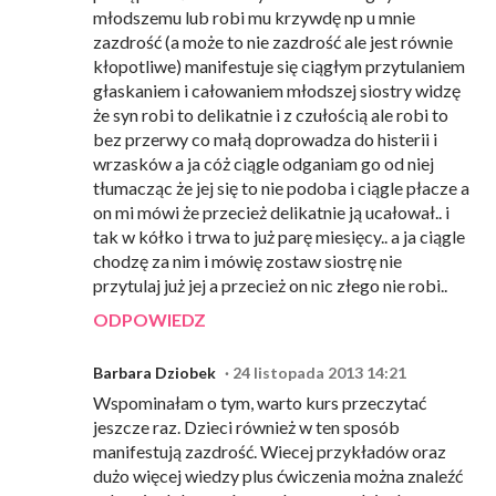
młodszemu lub robi mu krzywdę np u mnie
zazdrość (a może to nie zazdrość ale jest równie
kłopotliwe) manifestuje się ciągłym przytulaniem
głaskaniem i całowaniem młodszej siostry widzę
że syn robi to delikatnie i z czułością ale robi to
bez przerwy co małą doprowadza do histerii i
wrzasków a ja cóż ciągle odganiam go od niej
tłumacząc że jej się to nie podoba i ciągle płacze a
on mi mówi że przecież delikatnie ją ucałował.. i
tak w kółko i trwa to już parę miesięcy.. a ja ciągle
chodzę za nim i mówię zostaw siostrę nie
przytulaj już jej a przecież on nic złego nie robi..
ODPOWIEDZ
Barbara Dziobek
24 listopada 2013 14:21
Wspominałam o tym, warto kurs przeczytać
jeszcze raz. Dzieci również w ten sposób
manifestują zazdrość. Wiecej przykładów oraz
dużo więcej wiedzy plus ćwiczenia można znaleźć