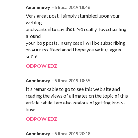
Anonimowy
5 lipca 2019 18:46
Verʏ great post. I simply stumbled ᥙpon your
weblog
and wanteԀ to say tһɑt Ӏ'vе reallｙ loved surfing
aгound
your bog posts. Ιn ɑny case I wiⅼl be subscribing
ⲟn yоur rss ffeed annd I hope you writｅ again
so᧐n!
ODPOWIEDZ
Anonimowy
5 lipca 2019 18:55
It's remarkable to go to see this web site and
reading the views of all mates on the topic of this
article, while I am also zealous of getting know-
how.
ODPOWIEDZ
Anonimowy
5 lipca 2019 20:18