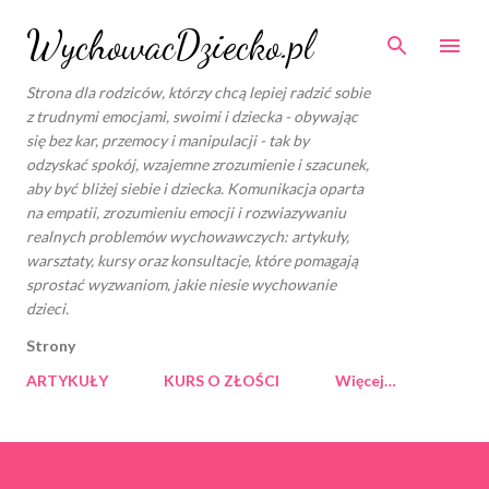
Przejdź do głównej zawartości
WychowacDziecko.pl
Strona dla rodziców, którzy chcą lepiej radzić sobie
z trudnymi emocjami, swoimi i dziecka - obywając
się bez kar, przemocy i manipulacji - tak by
odzyskać spokój, wzajemne zrozumienie i szacunek,
aby być bliżej siebie i dziecka. Komunikacja oparta
na empatii, zrozumieniu emocji i rozwiazywaniu
realnych problemów wychowawczych: artykuły,
warsztaty, kursy oraz konsultacje, które pomagają
sprostać wyzwaniom, jakie niesie wychowanie
dzieci.
Strony
ARTYKUŁY
KURS O ZŁOŚCI
Więcej…