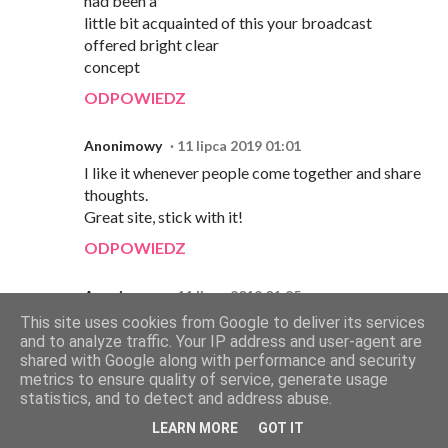
had been a
little bit acquainted of this your broadcast
offered bright clear
concept
ODPOWIEDZ
Anonimowy
11 lipca 2019 01:01
I like it whenever people come together and share
thoughts.
Great site, stick with it!
ODPOWIEDZ
Anonimowy
11 lipca 2019 01:25
Great beat ! I would like to apprentice while you
This site uses cookies from Google to deliver its services
and to analyze traffic. Your IP address and user-agent are
amend your website, how can i subscribe for a
shared with Google along with performance and security
blog web
metrics to ensure quality of service, generate usage
site? The account helped me a acceptable deal.
statistics, and to detect and address abuse.
I had been a little bit acquainted of this your
LEARN MORE
GOT IT
broadcast offered bright