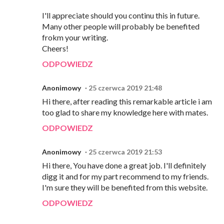
I'll appreciate should you continu this in future.
Many other people will probably be benefited
frokm your writing.
Cheers!
ODPOWIEDZ
Anonimowy
25 czerwca 2019 21:48
Hi there, after reading this remarkable article i am
too glad to share my knowledge here with mates.
ODPOWIEDZ
Anonimowy
25 czerwca 2019 21:53
Hi there, You have done a great job. I'll definitely
digg it and for my part recommend to my friends.
I'm sure they will be benefited from this website.
ODPOWIEDZ