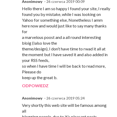
Anonimowy
26 czerwca 2019 00:09
Hello there I am so happy I found your site, I really
found you by mistake, while I was looking on
Yahoo for something else, Nonetheless I amm
here now and would just like to say many thanks
for
a marvelous poost and a all round interesting
bloig (Ialso love the
theme/design), I don’t have time to rwad it all at
the moment but I have saved it and also added in
your RSS feeds,
so when I have time I will be back to read more,
Pleease do
keep up the great b.
ODPOWIEDZ
Anonimowy
26 czerwca 2019 05:24
Very shortly this web site will be famous among
all
blogging people, due to it's pleasant posts