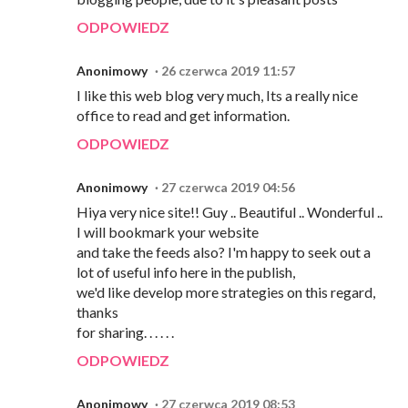
ODPOWIEDZ
Anonimowy
26 czerwca 2019 11:57
I like this web blog very much, Its a really nice
office to read and get information.
ODPOWIEDZ
Anonimowy
27 czerwca 2019 04:56
Hiya very nice site!! Guy .. Beautiful .. Wonderful ..
I will bookmark your website
and take the feeds also? I'm happy to seek out a
lot of useful info here in the publish,
we'd like develop more strategies on this regard,
thanks
for sharing. . . . . .
ODPOWIEDZ
Anonimowy
27 czerwca 2019 08:53