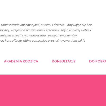
Przejdź do głównej zawartości
ć sobie z trudnymi emocjami, swoimi i dziecka - obywając się bez
spokój, wzajemne zrozumienie i szacunek, aby być bliżej siebie i
zumieniu emocji i rozwiazywaniu realnych problemów
raz konsultacje, które pomagają sprostać wyzwaniom, jakie
AKADEMIA RODZICA
KONSULTACJE
DO POBR