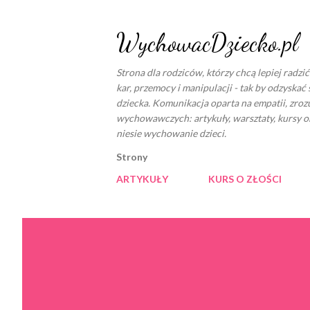
WychowacDziecko.pl
Strona dla rodziców, którzy chcą lepiej radzi
kar, przemocy i manipulacji - tak by odzyskać 
dziecka. Komunikacja oparta na empatii, zro
wychowawczych: artykuły, warsztaty, kursy o
niesie wychowanie dzieci.
Strony
ARTYKUŁY
KURS O ZŁOŚCI