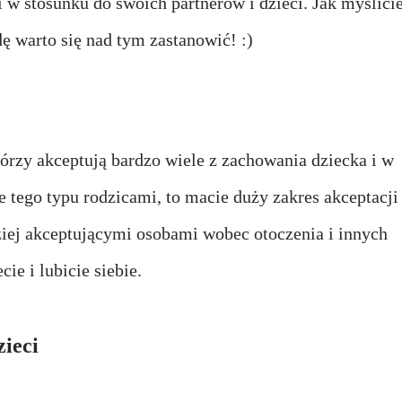
i w stosunku do swoich partnerów i dzieci. Jak myślici
ę warto się nad tym zastanowić! :)
którzy akceptują bardzo wiele z zachowania dziecka i w
ie tego typu rodzicami, to macie duży zakres akceptacji 
ziej akceptującymi osobami wobec otoczenia i innych
ie i lubicie siebie.
ieci