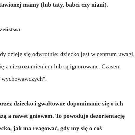
tawionej mamy (lub taty, babci czy niani).
czeństwa
.
dy dzieje się odwrotnie: dziecko jest w centrum uwagi,
 się z niezrozumieniem lub są ignorowane. Czasem
h "wychowawczych".
rzez dziecko i gwałtowne dopominanie się o ich
razą a nawet gniewem. To powoduje dezorientację
ecko, jak ma reagować, gdy my się o coś