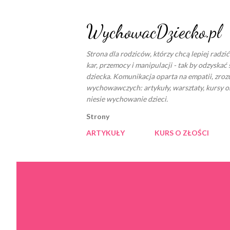
WychowacDziecko.pl
Strona dla rodziców, którzy chcą lepiej radzi
kar, przemocy i manipulacji - tak by odzyskać 
dziecka. Komunikacja oparta na empatii, zro
wychowawczych: artykuły, warsztaty, kursy o
niesie wychowanie dzieci.
Strony
ARTYKUŁY
KURS O ZŁOŚCI