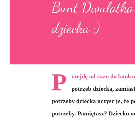
Bunt Dwulatka 
dziecka :)
P
rzejdę od razu do konkr
potrzeb dziecka, zamias
potrzeby dziecka uczysz je, że 
potrzeby. Pamiętasz? Dziecko uc