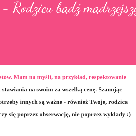
- Rodzicu bądź mądrzejsz
etów. Mam na myśli, na przykład, respektowanie
t stawiania na swoim za wszelką cenę. Szanując
potrzeby innych są ważne - również Twoje, rodzica
zy się poprzez obserwację, nie poprzez wykłady :)