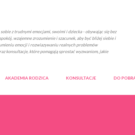
Przejdź do głównej zawartości
ć sobie z trudnymi emocjami, swoimi i dziecka - obywając się bez
spokój, wzajemne zrozumienie i szacunek, aby być bliżej siebie i
zumieniu emocji i rozwiazywaniu realnych problemów
raz konsultacje, które pomagają sprostać wyzwaniom, jakie
AKADEMIA RODZICA
KONSULTACJE
DO POBR