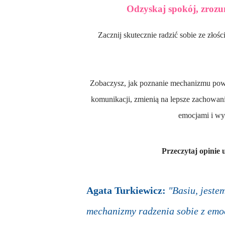
Odzyskaj spokój, zrozu
Zacznij skutecznie radzić sobie ze złością dziecka i swoją, tak aby odbudować zaufanie, wzajemny szacunek i
Zobaczysz, jak poznanie mechanizmu powstawania złości, sprawdzone techniki wyciszania oraz skuteczne metody
komunikacji, zmienią na lepsze
zachowanie 
emocjami i wy
Przeczytaj opinie
Agata Turkiewicz:
"Basiu, jest
mechanizmy radzenia sobie z emoc