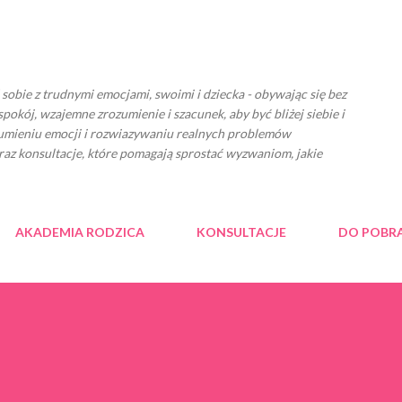
Przejdź do głównej zawartości
ć sobie z trudnymi emocjami, swoimi i dziecka - obywając się bez
spokój, wzajemne zrozumienie i szacunek, aby być bliżej siebie i
zumieniu emocji i rozwiazywaniu realnych problemów
raz konsultacje, które pomagają sprostać wyzwaniom, jakie
AKADEMIA RODZICA
KONSULTACJE
DO POBR