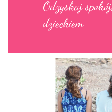
Odzyskaj spokój,
dzieckiem