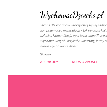
WychowacDziecko.pl
Strona dla rodziców, którzy chcą lepiej radzi
kar, przemocy i manipulacji - tak by odzyskać 
dziecka. Komunikacja oparta na empatii, zro
wychowawczych: artykuły, warsztaty, kursy o
niesie wychowanie dzieci.
Strony
ARTYKUŁY
KURS O ZŁOŚCI