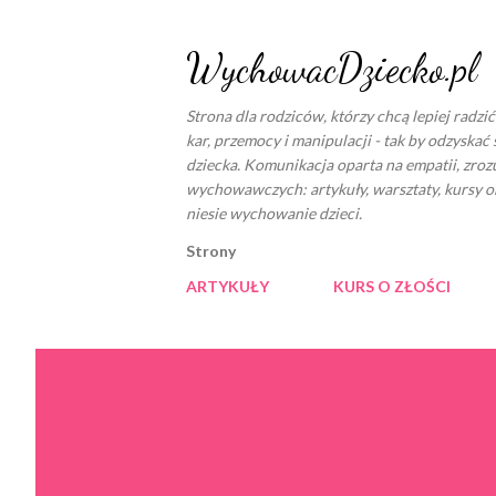
WychowacDziecko.pl
Strona dla rodziców, którzy chcą lepiej radzi
kar, przemocy i manipulacji - tak by odzyskać 
dziecka. Komunikacja oparta na empatii, zro
wychowawczych: artykuły, warsztaty, kursy o
niesie wychowanie dzieci.
Strony
ARTYKUŁY
KURS O ZŁOŚCI