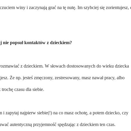
zuciem winy i zaczynają grać na tę nutę. Im szybciej się zorientujesz, 
ój nie popsuł kontaktów z dzieckiem?
porozmawiać z dzieckiem. W słowach dostosowanych do wieku dziecka
zujesz. Że np. jesteś zmęczony, zestresowany, masz nawał pracy, albo
z trochę czasu dla siebie.
m i zapytaj najpierw siebie(!) na co masz ochotę, a potem dziecko, czy
uwać autentyczną przyjemność spędzając z dzieckiem ten czas.