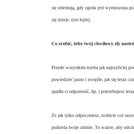
się orientują, gdy zgoda jest wymuszona poc
się dzieje, tym lepiej.
Co zrobić, żeby twój chwilowy zły nastr
Przede wszystkim trzeba jak najszybciej 
powiedzieć jasno i zwięźle, jak się teraz c
spadła ci odporność, itp. i potrzebujesz tera
Że jak tylko odpoczniesz, zrobicie coś raze
podziela twoje zdanie. To ważne, aby odcz