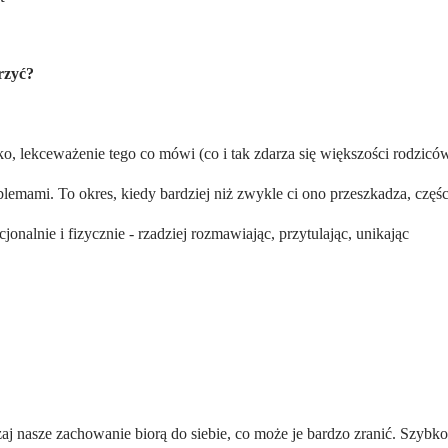
rzyć?
o, lekceważenie tego co mówi (co i tak zdarza się większości rodzicó
blemami. To okres, kiedy bardziej niż zwykle ci ono przeszkadza, częśc
onalnie i fizycznie - rzadziej rozmawiając, przytulając, unikając
aj nasze zachowanie biorą do siebie, co może je bardzo zranić. Szybko