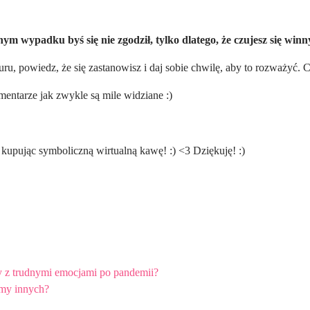
nnym wypadku byś się nie zgodził, tylko dlatego, że czujesz się winn
uru, powiedz, że się zastanowisz i daj sobie chwilę, aby to rozważyć. 
mentarze jak zwykle są mile widziane :)
pując symboliczną wirtualną kawę! :) <3 Dziękuję! :)
my z trudnymi emocjami po pandemii?
emy innych?