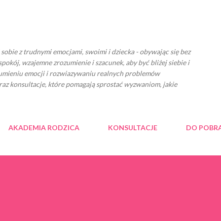
Przejdź do głównej zawartości
ć sobie z trudnymi emocjami, swoimi i dziecka - obywając się bez
spokój, wzajemne zrozumienie i szacunek, aby być bliżej siebie i
zumieniu emocji i rozwiazywaniu realnych problemów
raz konsultacje, które pomagają sprostać wyzwaniom, jakie
AKADEMIA RODZICA
KONSULTACJE
DO POBR