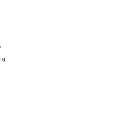
w
iej