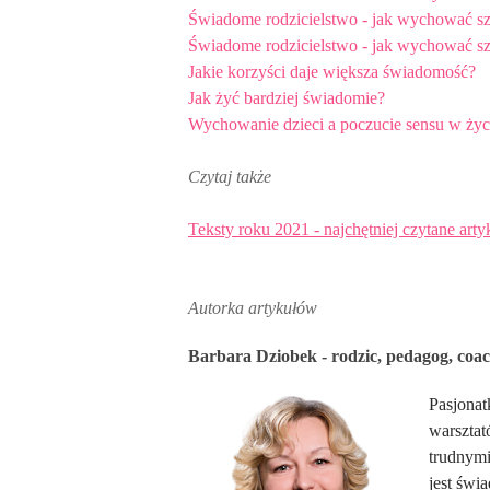
Świadome rodzicielstwo - jak wychować sz
Świadome rodzicielstwo - jak wychować sz
Jakie korzyści daje większa świadomość?
Jak żyć bardziej świadomie?
Wychowanie dzieci a poczucie sensu w życ
Czytaj także
Teksty roku 2021 - najchętniej czytane ar
Autorka artykułów
Barbara Dziobek - rodzic, pedagog, coach
Pasjonat
warsztat
trudnymi
jest św