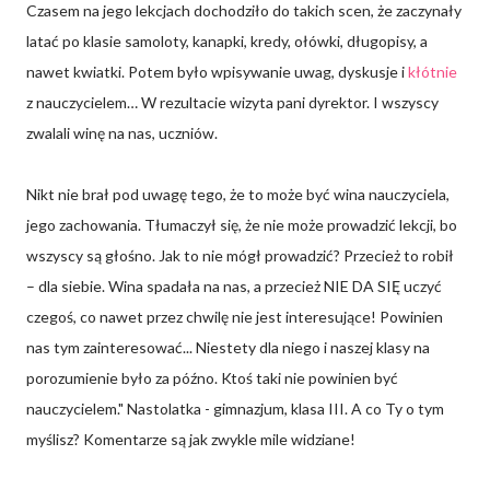
Czasem na jego lekcjach dochodziło do takich scen, że zaczynały
latać po klasie samoloty, kanapki, kredy, ołówki, długopisy, a
nawet kwiatki. Potem było wpisywanie uwag, dyskusje i
kłótnie
z nauczycielem… W rezultacie wizyta pani dyrektor. I wszyscy
zwalali winę na nas, uczniów.
Nikt nie brał pod uwagę tego, że to może być wina nauczyciela,
jego zachowania. Tłumaczył się, że nie może prowadzić lekcji, bo
wszyscy są głośno. Jak to nie mógł prowadzić? Przecież to robił
– dla siebie. Wina spadała na nas, a przecież NIE DA SIĘ uczyć
czegoś, co nawet przez chwilę nie jest interesujące! Powinien
nas tym zainteresować... Niestety dla niego i naszej klasy na
porozumienie było za późno. Ktoś taki nie powinien być
nauczycielem." Nastolatka - gimnazjum, klasa III. A co Ty o tym
myślisz? Komentarze są jak zwykle mile widziane!