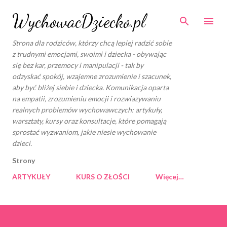
Przejdź do głównej zawartości
WychowacDziecko.pl
Strona dla rodziców, którzy chcą lepiej radzić sobie
z trudnymi emocjami, swoimi i dziecka - obywając
się bez kar, przemocy i manipulacji - tak by
odzyskać spokój, wzajemne zrozumienie i szacunek,
aby być bliżej siebie i dziecka. Komunikacja oparta
na empatii, zrozumieniu emocji i rozwiazywaniu
realnych problemów wychowawczych: artykuły,
warsztaty, kursy oraz konsultacje, które pomagają
sprostać wyzwaniom, jakie niesie wychowanie
dzieci.
Strony
ARTYKUŁY
KURS O ZŁOŚCI
Więcej…