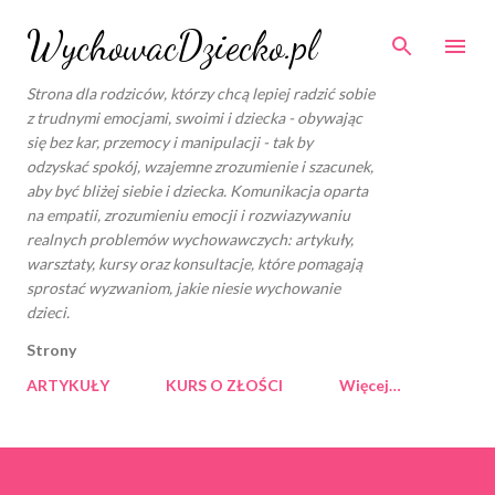
Przejdź do głównej zawartości
WychowacDziecko.pl
Strona dla rodziców, którzy chcą lepiej radzić sobie
z trudnymi emocjami, swoimi i dziecka - obywając
się bez kar, przemocy i manipulacji - tak by
odzyskać spokój, wzajemne zrozumienie i szacunek,
aby być bliżej siebie i dziecka. Komunikacja oparta
na empatii, zrozumieniu emocji i rozwiazywaniu
realnych problemów wychowawczych: artykuły,
warsztaty, kursy oraz konsultacje, które pomagają
sprostać wyzwaniom, jakie niesie wychowanie
dzieci.
Strony
ARTYKUŁY
KURS O ZŁOŚCI
Więcej…