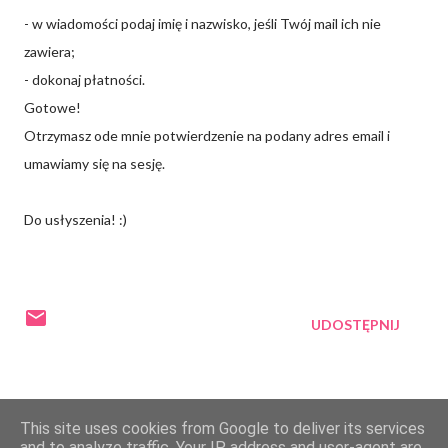
- w wiadomości podaj imię i nazwisko, jeśli Twój mail ich nie
zawiera;
- dokonaj płatności.
Gotowe!
Otrzymasz ode mnie potwierdzenie na podany adres email i
umawiamy się na sesję.
Do usłyszenia! :)
UDOSTĘPNIJ
This site uses cookies from Google to deliver its services
and to analyze traffic. Your IP address and user-agent are