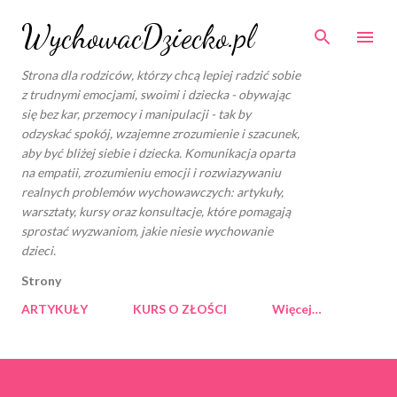
Przejdź do głównej zawartości
WychowacDziecko.pl
Strona dla rodziców, którzy chcą lepiej radzić sobie
z trudnymi emocjami, swoimi i dziecka - obywając
się bez kar, przemocy i manipulacji - tak by
odzyskać spokój, wzajemne zrozumienie i szacunek,
aby być bliżej siebie i dziecka. Komunikacja oparta
na empatii, zrozumieniu emocji i rozwiazywaniu
realnych problemów wychowawczych: artykuły,
warsztaty, kursy oraz konsultacje, które pomagają
sprostać wyzwaniom, jakie niesie wychowanie
dzieci.
Strony
ARTYKUŁY
KURS O ZŁOŚCI
Więcej…